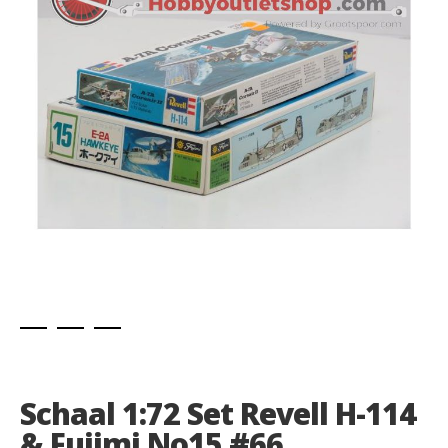
images
gallery
Skip
to
the
Schaal 1:72 Set Revell H-114
beginning
of
& Fujimi No15 #66
the