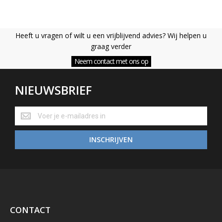
onderdelen zitten op de frames. . De set is mogelijk niet
compleet. Het model is mogelijk voor een deel gebouwd.
Heeft u vragen of wilt u een vrijblijvend advies? Wij helpen u
graag verder
Deutsch:
Neem contact met ons op
1-Wie neu, der Karton und/oder die Teile sind versiegelt
NIEUWSBRIEF
2-Box/Folie der Teile wurde geöffnet. Nicht alle Teile sind auf
den Rahmen. Ungebaut, das Set wurde geprüft und ist
NIEUWSBRIEF
vollständig.
3- Karton / Folie der Teile wurde geöffnet. Nicht alle Teile sind
INSCHRIJVEN
auf den Rahmen. Das Set wurde optisch geprüft und sieht
komplett aus. Das Modell befindet sich möglicherweise nicht in
der Originalverpackung oder wurde teilweise gebaut.
4- Karton / Folie der Teile wurde geöffnet. Nicht alle Teile sind
auf den Rahmen. Das Set wurde optisch überprüft und sieht
CONTACT
vollständig aus. Das Modell befindet sich möglicherweise nicht