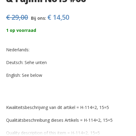
images
gallery
€ 29,00
€ 14,50
Bij ons:
1
op voorraad
Nederlands:
Deutsch: Sehe unten
English: See below
Kwaliteitsbeschrijving van dit artikel = H-114=2, 15=5
Qualitätsbeschreibung dieses Artikels = H-114=2, 15=5
Quality description of this item = H-114=2, 15=5