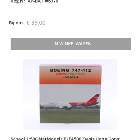
Reg.Nr. AP-BAT #6370
€ 39,00
Bij ons:
IN WINKELWAGEN
Schaal 1:500 NetModels BLFA500 Oasis Hong Kong