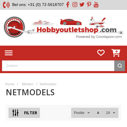
Bel ons: +31 (0) 72-5618707
facebook
instagram
twitter
pinterest
youtube
Zoeken
Home
Merken
Netmodels
NETMODELS
FILTER
Positie
24