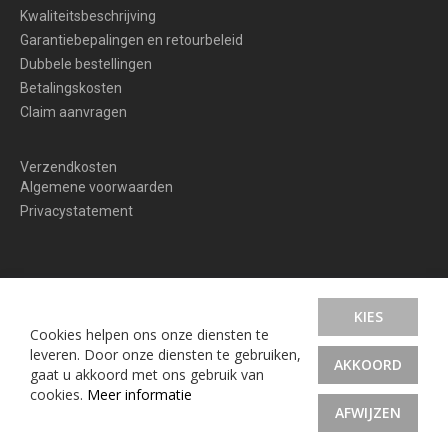
Kwaliteitsbeschrijving
Garantiebepalingen en retourbeleid
Dubbele bestellingen
Betalingskosten
Claim aanvragen
Verzendkosten
Algemene voorwaarden
Privacystatement
KIES
Cookies helpen ons onze diensten te
© hobbyoutletshop.com
leveren. Door onze diensten te gebruiken,
AKKOORD
gaat u akkoord met ons gebruik van
cookies.
Meer informatie
AFWIJZEN
Magento 2 webwinkel van Ceezoo