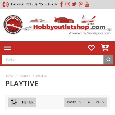
Bel ons: +31 (0) 72-5618707
facebook
instagram
twitter
pinterest
youtube
Zoeken
Home
Merken
Playtive
PLAYTIVE
FILTER
Positie
24