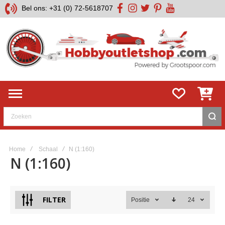
Bel ons: +31 (0) 72-5618707
facebook
instagram
twitter
pinterest
youtube
Zoeken
Home
Schaal
N (1:160)
N (1:160)
FILTER
Positie
24