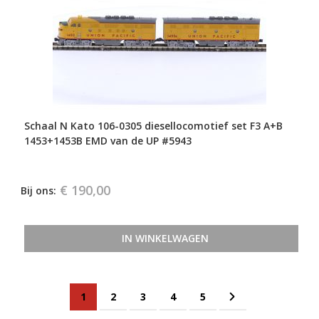
Schaal N Kato 106-0305 diesellocomotief set F3 A+B
1453+1453B EMD van de UP #5943
€ 190,00
Bij ons:
IN WINKELWAGEN
Pagina
Je leest momenteel pagina
Pagina
Pagina
Pagina
Pagina
Pagina
Volgende
1
2
3
4
5