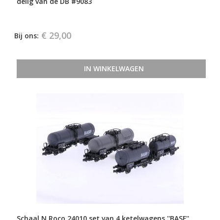
delig van de DB #9083
€ 29,00
Bij ons:
IN WINKELWAGEN
Schaal N Roco 24010 set van 4 ketelwagens ''BASF''